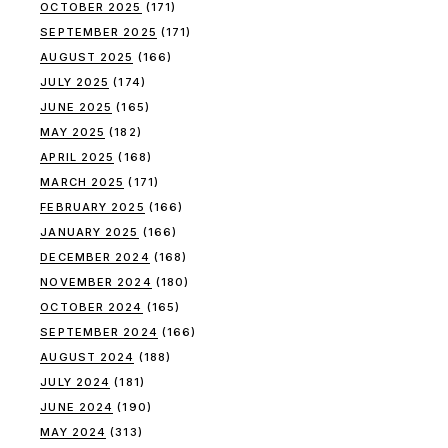
OCTOBER 2025
(171)
SEPTEMBER 2025
(171)
AUGUST 2025
(166)
JULY 2025
(174)
JUNE 2025
(165)
MAY 2025
(182)
APRIL 2025
(168)
MARCH 2025
(171)
FEBRUARY 2025
(166)
JANUARY 2025
(166)
DECEMBER 2024
(168)
NOVEMBER 2024
(180)
OCTOBER 2024
(165)
SEPTEMBER 2024
(166)
AUGUST 2024
(188)
JULY 2024
(181)
JUNE 2024
(190)
MAY 2024
(313)