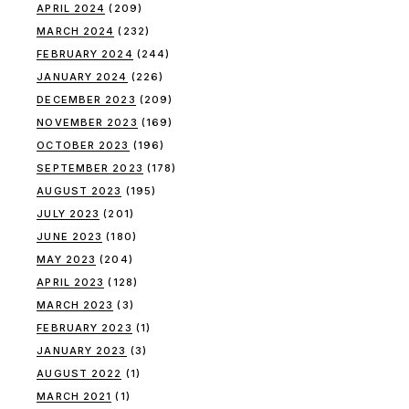
APRIL 2024
(209)
MARCH 2024
(232)
FEBRUARY 2024
(244)
JANUARY 2024
(226)
DECEMBER 2023
(209)
NOVEMBER 2023
(169)
OCTOBER 2023
(196)
SEPTEMBER 2023
(178)
AUGUST 2023
(195)
JULY 2023
(201)
JUNE 2023
(180)
MAY 2023
(204)
APRIL 2023
(128)
MARCH 2023
(3)
FEBRUARY 2023
(1)
JANUARY 2023
(3)
AUGUST 2022
(1)
MARCH 2021
(1)