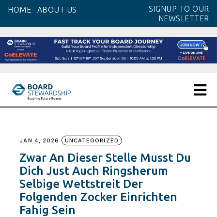
Skip
SIGNUP TO OUR
HOME
ABOUT US
to
NEWSLETTER
the
content
JAN 4, 2026
UNCATEGORIZED
Zwar An Dieser Stelle Musst Du
Dich Just Auch Ringsherum
Selbige Wettstreit Der
Folgenden Zocker Einrichten
Fahig Sein