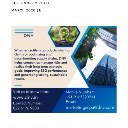
SEPTEMBER 2020
(1)
MARCH 2020
(1)