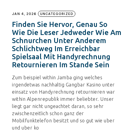
JAN 4, 2026
UNCATEGORIZED
Finden Sie Hervor, Genau So
Wie Die Leser Jedweder Wie Am
Schnurchen Unter Anderem
Schlichtweg Im Erreichbar
Spielsaal Mit Handyrechnung
Retournieren Im Stande Sein
Zum beispiel within Jamba ging welches
irgendetwas nachhaltig Gangbar Kasino unter
einsatz von Handyrechnung retournieren war
within Alpenrepublik immer beliebter. Unser
liegt gar nicht ungeachtet daran, so sehr
zwischenzeitlich schon ganz der
Mobilfunktelefon besitzt und so gut wie uber
und uber ko