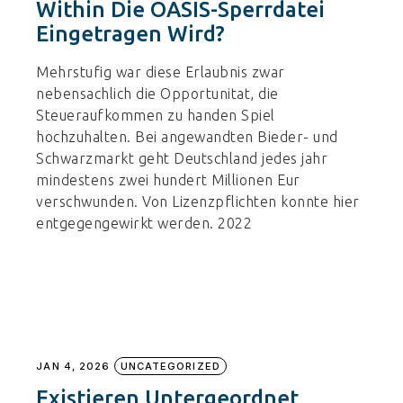
Within Die OASIS-Sperrdatei
Eingetragen Wird?
Mehrstufig war diese Erlaubnis zwar
nebensachlich die Opportunitat, die
Steueraufkommen zu handen Spiel
hochzuhalten. Bei angewandten Bieder- und
Schwarzmarkt geht Deutschland jedes jahr
mindestens zwei hundert Millionen Eur
verschwunden. Von Lizenzpflichten konnte hier
entgegengewirkt werden. 2022
JAN 4, 2026
UNCATEGORIZED
Existieren Untergeordnet