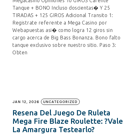
Megacasino Opiniones 10 GIROS Carente
Tanque + BONO Incluso doscientas� Y 25
TIRADAS + 125 GIROS Adicional Transito 1:
Registrate referente a Mega Casino por
Webapuestas asi� como logra 12 giros sin
cargo acerca de Big Bass Bonanza. Bono falto
tanque exclusivo sobre nuestro sitio. Paso 3:
Obten
JAN 12, 2026
UNCATEGORIZED
Resena Del Juego De Ruleta
Mega Fire Blaze Roulette: ?vale
La Amargura Testearlo?