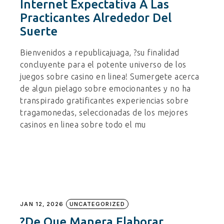
Internet Expectativa A Las
Practicantes Alrededor Del
Suerte
Bienvenidos a republicajuaga, ?su finalidad
concluyente para el potente universo de los
juegos sobre casino en linea! Sumergete acerca
de algun pielago sobre emocionantes y no ha
transpirado gratificantes experiencias sobre
tragamonedas, seleccionadas de los mejores
casinos en linea sobre todo el mu
JAN 12, 2026
UNCATEGORIZED
?De Que Manera Elaborar