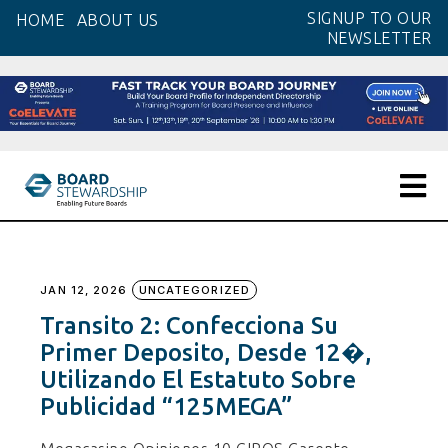
Skip
SIGNUP TO OUR
HOME
ABOUT US
to
NEWSLETTER
the
content
JAN 12, 2026
UNCATEGORIZED
Transito 2: Confecciona Su
Primer Deposito, Desde 12�,
Utilizando El Estatuto Sobre
Publicidad “125MEGA”