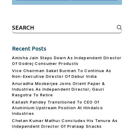
Search
for:
Recent Posts
Amisha Jain Steps Down As Independent Director
Of Godrej Consumer Products
Vice Chairman Saket Burman To Continue As
Non-Executive Director Of Dabur India
Anuradha Mookerjee Joins Orient Paper &
Industries As Independent Director; Gauri
Rasgotra To Retire
Kailash Pandey Transitioned To CEO Of
Aluminium Upstream Position At Hindalco
Industries
Chetan Kumar Mathur Concludes His Tenure As
Independent Director Of Prataap Snacks