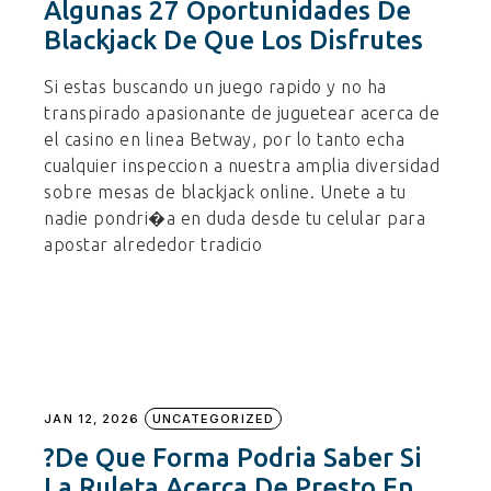
Algunas 27 Oportunidades De
Blackjack De Que Los Disfrutes
Si estas buscando un juego rapido y no ha
transpirado apasionante de juguetear acerca de
el casino en linea Betway, por lo tanto echa
cualquier inspeccion a nuestra amplia diversidad
sobre mesas de blackjack online. Unete a tu
nadie pondri�a en duda desde tu celular para
apostar alrededor tradicio
JAN 12, 2026
UNCATEGORIZED
?De Que Forma Podria Saber Si
La Ruleta Acerca De Presto En