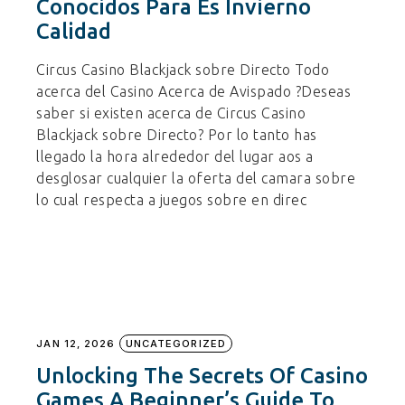
Conocidos Para Es Invierno
Calidad
Circus Casino Blackjack sobre Directo Todo
acerca del Casino Acerca de Avispado ?Deseas
saber si existen acerca de Circus Casino
Blackjack sobre Directo? Por lo tanto has
llegado la hora alrededor del lugar aos a
desglosar cualquier la oferta del camara sobre
lo cual respecta a juegos sobre en direc
JAN 12, 2026
UNCATEGORIZED
Unlocking The Secrets Of Casino
Games A Beginner’s Guide To