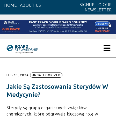
Skip
SIGNUP TO OUR
HOME
ABOUT US
to
NEWSLETTER
the
content
FEB 19, 2024
UNCATEGORIZED
Jakie Są Zastosowania Sterydów W
Medycynie?
Sterydy są grupą organicznych związków
chemicznych, które odgrywają kluczową rolę w