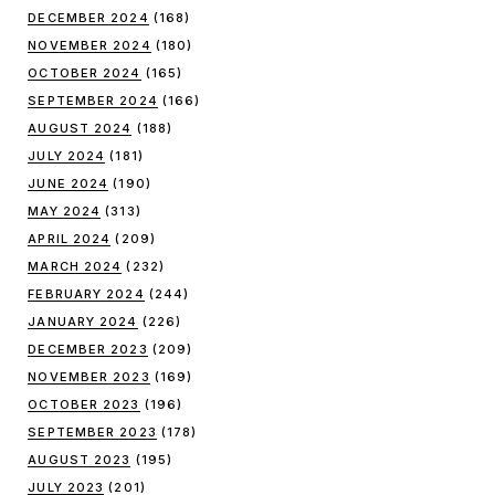
DECEMBER 2024
(168)
NOVEMBER 2024
(180)
OCTOBER 2024
(165)
SEPTEMBER 2024
(166)
AUGUST 2024
(188)
JULY 2024
(181)
JUNE 2024
(190)
MAY 2024
(313)
APRIL 2024
(209)
MARCH 2024
(232)
FEBRUARY 2024
(244)
JANUARY 2024
(226)
DECEMBER 2023
(209)
NOVEMBER 2023
(169)
OCTOBER 2023
(196)
SEPTEMBER 2023
(178)
AUGUST 2023
(195)
JULY 2023
(201)