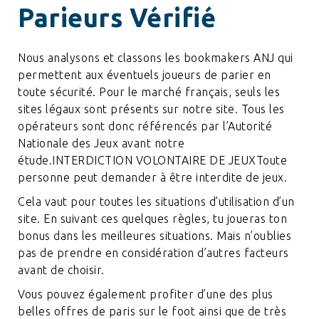
Parieurs Vérifié
Nous analysons et classons les bookmakers ANJ qui
permettent aux éventuels joueurs de parier en
toute sécurité. Pour le marché français, seuls les
sites légaux sont présents sur notre site. Tous les
opérateurs sont donc référencés par l’Autorité
Nationale des Jeux avant notre
étude.INTERDICTION VOLONTAIRE DE JEUXToute
personne peut demander à être interdite de jeux.
Cela vaut pour toutes les situations d’utilisation d’un
site. En suivant ces quelques règles, tu joueras ton
bonus dans les meilleures situations. Mais n’oublies
pas de prendre en considération d’autres facteurs
avant de choisir.
Vous pouvez également profiter d’une des plus
belles offres de paris sur le foot ainsi que de très