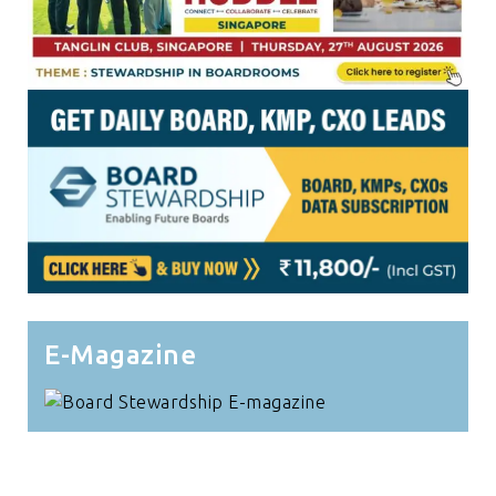
E-Magazine