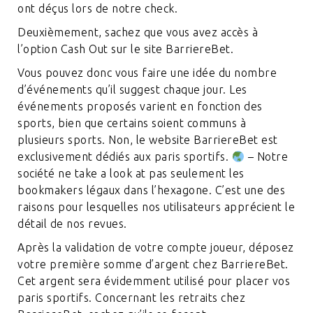
ont déçus lors de notre check.
Deuxièmement, sachez que vous avez accès à
l’option Cash Out sur le site BarriereBet.
Vous pouvez donc vous faire une idée du nombre
d’événements qu’il suggest chaque jour. Les
événements proposés varient en fonction des
sports, bien que certains soient communs à
plusieurs sports. Non, le website BarriereBet est
exclusivement dédiés aux paris sportifs.
– Notre
société ne take a look at pas seulement les
bookmakers légaux dans l’hexagone. C’est une des
raisons pour lesquelles nos utilisateurs apprécient le
détail de nos revues.
Après la validation de votre compte joueur, déposez
votre première somme d’argent chez BarriereBet.
Cet argent sera évidemment utilisé pour placer vos
paris sportifs. Concernant les retraits chez