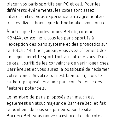
placer vos paris sportifs sur PC et cell. Pour les
différents événements, les cotes sont assez
intéressantes. Vous expérience sera agrémentée
par les divers bonus que le bookmaker vous offre.
À noter que les codes bonus Betclic, comme
KBMAX, concernent tous les paris sportifs à
l’exception des paris système et des pronostics sur
le BetClic 14. Cher joueur, vous avez sûrement des
amis qui aiment le sport tout autant que vous. Dans
ce cas, il suffit de les convaincre de venir jouer chez
BarrièreBet et vous aurez la possibilité de réclamer
votre bonus. Si votre pari est bien parti, alors le
cashout proposé sera une part conséquente des
features potentiels.
Le nombre de paris proposés par match est
également un atout majeur de BarriereBet, et fait
le bonheur de tous ses parieurs. Sur le site
BarriereBet, vous pouvez ainsi profiter de cotes