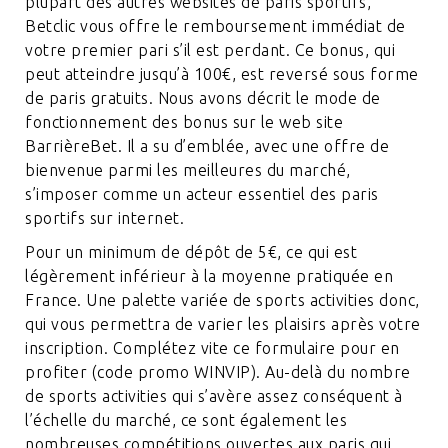
plupart des autres websites de paris sportifs,
Betclic vous offre le remboursement immédiat de
votre premier pari s’il est perdant. Ce bonus, qui
peut atteindre jusqu’à 100€, est reversé sous forme
de paris gratuits. Nous avons décrit le mode de
fonctionnement des bonus sur le web site
BarrièreBet. Il a su d’emblée, avec une offre de
bienvenue parmi les meilleures du marché,
s’imposer comme un acteur essentiel des paris
sportifs sur internet.
Pour un minimum de dépôt de 5€, ce qui est
légèrement inférieur à la moyenne pratiquée en
France. Une palette variée de sports activities donc,
qui vous permettra de varier les plaisirs après votre
inscription. Complétez vite ce formulaire pour en
profiter (code promo WINVIP). Au-delà du nombre
de sports activities qui s’avère assez conséquent à
l’échelle du marché, ce sont également les
nombreuses compétitions ouvertes aux paris qui