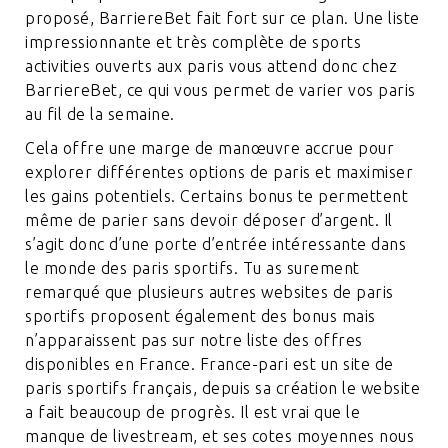
proposé, BarriereBet fait fort sur ce plan. Une liste
impressionnante et très complète de sports
activities ouverts aux paris vous attend donc chez
BarriereBet, ce qui vous permet de varier vos paris
au fil de la semaine.
Cela offre une marge de manœuvre accrue pour
explorer différentes options de paris et maximiser
les gains potentiels. Certains bonus te permettent
même de parier sans devoir déposer d’argent. Il
s’agit donc d’une porte d’entrée intéressante dans
le monde des paris sportifs. Tu as surement
remarqué que plusieurs autres websites de paris
sportifs proposent également des bonus mais
n’apparaissent pas sur notre liste des offres
disponibles en France. France-pari est un site de
paris sportifs français, depuis sa création le website
a fait beaucoup de progrès. Il est vrai que le
manque de livestream, et ses cotes moyennes nous