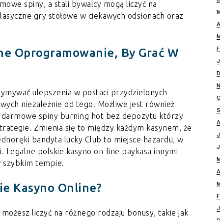
mowe spiny, a stali bywalcy mogą liczyć na
klasyczne gry stołowe w ciekawych odsłonach oraz
lne Oprogramowanie, By Grać W
zymywać ulepszenia w postaci przydzielonych
wych niezależnie od tego. Możliwe jest również
darmowe spiny burning hot bez depozytu którzy
strategie. Zmienia się to między każdym kasynem, że
ednoręki bandyta lucky Club to miejsce hazardu, w
. Legalne polskie kasyno on-line paykasa innymi
w szybkim tempie.
kie Kasyno Online?
możesz liczyć na różnego rodzaju bonusy, takie jak