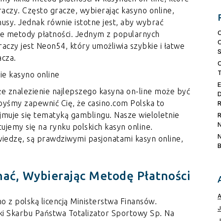
aczy. Często gracze, wybierając kasyno online,
nusy. Jednak równie istotne jest, aby wybrać
ne metody płatności. Jednym z popularnych
raczy jest
Neon54
, który umożliwia szybkie i łatwe
acza.
e znalezienie najlepszego kasyna on-line może być
yśmy zapewnić Cię, że casino.com Polska to
jmuje się tematyką gamblingu. Nasze wieloletnie
ujemy się na rynku polskich kasyn online.
iedzę, są prawdziwymi pasjonatami kasyn online,
ać, Wybierając Metodę Płatności
o z polską licencją Ministerstwa Finansów.
łki Skarbu Państwa Totalizator Sportowy Sp. Na