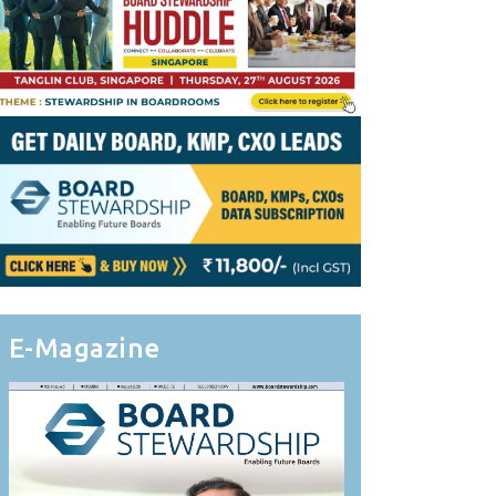
E-Magazine