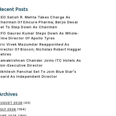
Recent Posts
CEO Satish R. Mehta Takes Charge As
Chairman Of Emcure Pharma; Berjis Desai
Set To Step Down As Chairman
CFO Gaurav Kumar Steps Down As Whole-
Time Director Of Apollo Tyres
Eric Vivek Mazumdar Reappointed As
Director Of Biocon; Nicholas Robert Haggar
Retires
Ramakrishnan Chander Joins ITC Hotels As
Non-Executive Director
Nikhilesh Panchal Set To Join Blue Star’s
Board As Independent Director
Archives
AUGUST 2026
(43)
JULY 2026
(184)
JUNE 2026
(180)