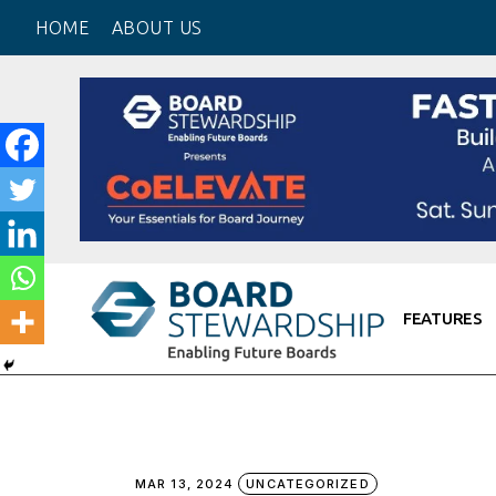
Skip
to
HOME
ABOUT US
the
Board Self
content
Board Train
Personal B
Board CV
Get OnBoa
Board Netw
Board Inte
FEATURES
Board Due 
Board Onbo
Board Peop
Useful Link
MAR 13, 2024
UNCATEGORIZED