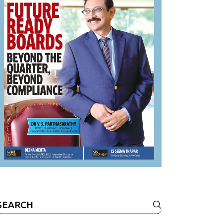
Search
or: